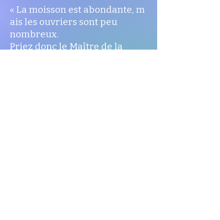
« La moisson est abondante, m
ais les ouvriers sont peu
nombreux.
Priez donc le Maître de la
moisson
d’envoyer des ouvriers pour sa
moisson. »
Matthieu 9,37-38