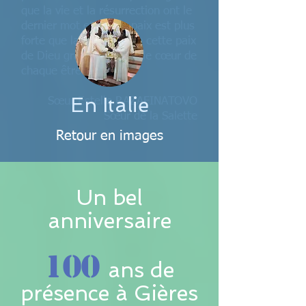
que la vie et la résurrection ont le
dernier mot et que la paix est plus
forte que la guerre. Que cette paix
de Dieu grandisse dans le cœur de
chaque être humain.
En Italie
Sœur Estelle RAZAFINATOVO
Sœur de la Salette
Retour en images
Un bel
anniversaire
100
ans de
présence à Gières