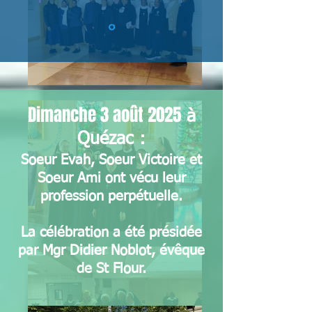
Dimanche 3 août 2025
à
Quézac :
Soeur Evah, Soeur Victoire et
Soeur Ami ont vécu leur
profession perpétuelle.
La célébration a été présidée
par Mgr Didier Noblot, évêque
de St Flour.