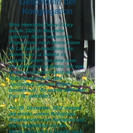
Geschichte der
Kongregation
Miss Henriette Deluy-Fabry
wurde 1828 in Marseille
geboren. Nach zahlreichen
Pilgerreisen nach Notre-Dame
de La Salette beschloss sie,
Nonne von La Salette zu
werden, indem sie eine neue
Kongregation gründete, die von
einem dreifachen Geist der
Opferbereitschaft, des
Apostolats und des Gebets
beseelt war . Es wurde 1866 von
Pius IX. gefördert.
Am 20. Dezember 1872 stiegen
die ersten sieben Religiösen
Reparatrizen zum Heiligtum auf.
Dann begleiteten sie die
Missionare von La Salette nach