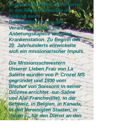
Belgien und Polen. Sie erhalten
in der Region Grenoble die
Leitung eines
Behindertenhauses, die
Verantwortung für die
Anbetungskapelle und eine
Krankenstation. Zu Beginn des
20. Jahrhunderts entwickelte
sich ein missionarischer Impuls.
Die Missionsschwestern
Unserer Lieben Frau von La
Salette wurden von P. Crozet MS
gegründet und 1930 vom
Bischof von Soissons in seiner
Diözese errichtet. sur-Saône
und Alaï-Francheville), in der
Schweiz, in Belgien, in Kanada,
in den Vereinigten Staaten, in
Italien – „für den Dienst an den
Vätern“ und „für jede Arbeit des
weiblichen Apostolats“.