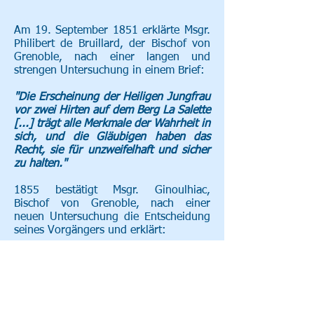
Am 19. September 1851 erklärte Msgr.
Philibert de Bruillard, der Bischof von
Grenoble, nach einer langen und
strengen Untersuchung in einem Brief:
"Die Erscheinung der Heiligen Jungfrau
vor zwei Hirten auf dem Berg La Salette
[...] trägt alle Merkmale der Wahrheit in
sich, und die Gläubigen haben das
Recht, sie für unzweifelhaft und sicher
zu halten."
1855 bestätigt Msgr. Ginoulhiac,
Bischof von Grenoble, nach einer
neuen Untersuchung die Entscheidung
seines Vorgängers und erklärt:
„Die Mission der Hirten ist beendet, die
der Kirche beginnt.“
_cc781905-5cde-3194 -bb3b-
136bad5cf58d_ _cc781905 -5cde-