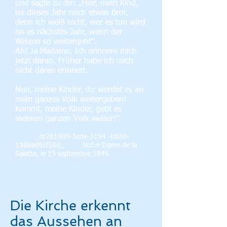
und sagte zu dir: „Hier, mein Kind,
iss dieses Jahr noch etwas Brot,
denn ich weiß nicht, wer es tun wird
iss es nächstes Jahr, wenn der
Weizen so weitergeht“.
Ah! Ja Madame. Ich erinnere mich
jetzt daran. Früher habe ich mich
nicht daran erinnert.
Nun, meine Kinder, ihr werdet es an
mein ganzes Volk weitergeben!
Kommt, meine Kinder, gebt es
meinem ganzen Volk weiter!"
_cc781905-5cde-3194 -bb3b-
136bad5cf58d_ Notre Dame de la
Salette, le 19 septembre 1846
Die Kirche erkennt
das Aussehen an