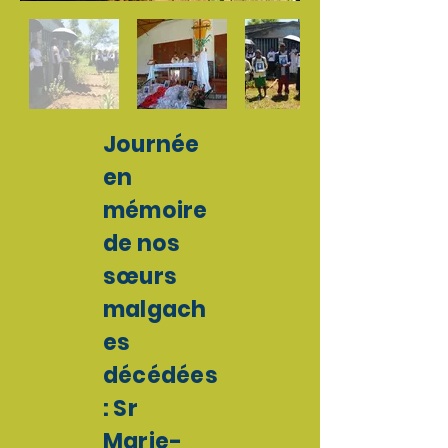
Journée
en
mémoire
de nos
sœurs
malgach
es
décédées
: Sr
Marie-