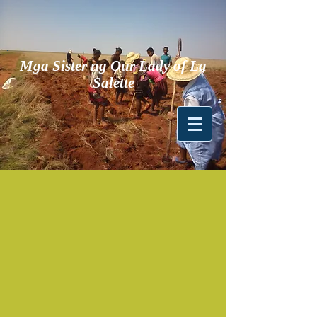
Mga Sister ng Our Lady of La
Salette