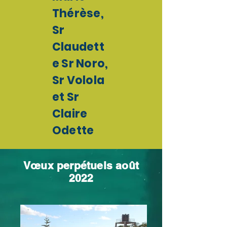
Thérèse,
Sr
Claudett
e Sr Noro,
Sr Volola
et Sr
Claire
Odette
Vœux perpétuels août
2022