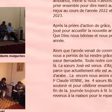
ambiance, même si nous n'avions
prier ensemble pour dire merci a
reçus au cours de l'année 2022 et
2023.
Après la prière d'action de grâce
joué pour accueillir la nouvelle 
Que Dieu nous bénisse et nous pr
année.
Alors que l'année venait de comme
nous a permis de lui rendre grâce 
udiants malgaches
sœur Bernadette. Toute notre co
là. La sœurs José est venus d'Alg
parce que actuellement elle est a
d'arabe . La encore nous avons eu
P Claude VENNE, les 4 sœurs Bl
soutenir et pour célébrer ensembl
fin de la. journée toujours à St
revenus à la maison pour le repas 
Noël