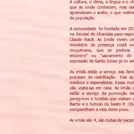
A cultura, o clima, a língua e o 
que as irmãs conhecem, mas ela
aprenderam o árabe, o que realme
da população.
A comunidade foi fundada em 201
na diocese de Ghardaïa para resp
Claude Rault. As Irmãs vivem um 
ministério de presença cristã 
muçulmana, que se poderia 
encontro" ou "sacramento do
expressão de Santo Irineu já no séc
As irmãs estão a serviço das famíl
precisam de reabilitação. Elas a
médicos e especialistas. Essas mu
vão visitá-las em casa. As irmãs
estão a serviço da promoção da
peregrinos e turistas que visitam 
Bachir e o túmulo do beato P. Cha
compartilham a vida deste povo.
As irmãs são 4, são todas de nacio