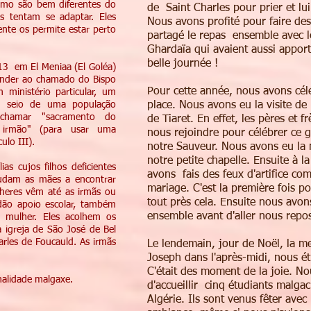
ritmo são bem diferentes do
de Saint Charles pour prier et lui
s tentam se adaptar. Eles
Nous avons profité pour faire de
nte os permite estar perto
partagé le repas ensemble avec l
Ghardaïa qui avaient aussi apport
belle journée !
3 em El Meniaa (El Goléa)
onder ao chamado do Bispo
Pour cette année, nous avons cél
ministério particular, um
no seio de uma população
place. Nous avons eu la visite 
chamar "sacramento do
de Tiaret. En effet, les pères et 
 irmão" (para usar uma
nous rejoindre pour célébrer ce g
ulo III).
notre Sauveur. Nous avons eu la 
notre petite chapelle. Ensuite à la
ias cujos filhos deficientes
avons fais des feux d'artifice com
judam as mães a encontrar
mariage. C'est la première fois p
lheres vêm até as irmãs ou
tout près cela. Ensuite nous avon
 dão apoio escolar, também
ensemble avant d'aller nous repos
 mulher. Eles acolhem os
a igreja de São José de Bel
rles de Foucauld. As irmãs
Le lendemain, jour de Noël, la me
Joseph dans l'après-midi, nous ét
C'était des moment de la joie. No
nalidade malgaxe.
d'accueillir cinq étudiants malgac
Algérie. Ils sont venus fêter avec