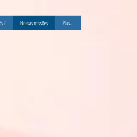
s ?
Nossas missões
Plus...