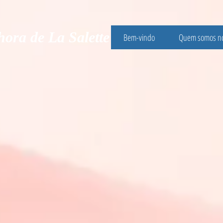
ora de La Salette
Bem-vindo
Quem somos nó