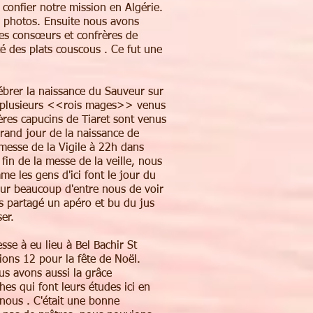
 confier notre mission en Algérie.
s photos. Ensuite nous avons
es consœurs et confrères de
é des plats couscous . Ce fut une
ébrer la naissance du Sauveur sur
de plusieurs <<rois mages>> venus
frères capucins de Tiaret sont venus
rand jour de la naissance de
messe de la Vigile à 22h dans
 fin de la messe de la veille, nous
me les gens d'ici font le jour du
our beaucoup d'entre nous de voir
s partagé un apéro et bu du jus
er.
sse à eu lieu à Bel Bachir St
ions 12 pour la fête de Noël.
us avons aussi la grâce
hes qui font leurs études ici en
 nous . C'était une bonne