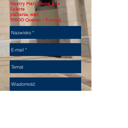
Siostry Matki Bożej z La
Salette
plebania, wieś
15600 Quezac - Francja
Wysłać